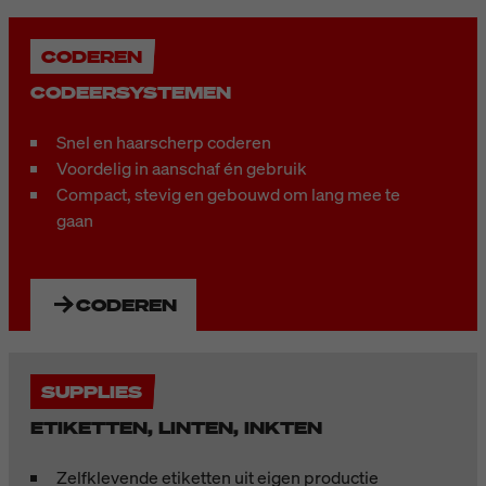
CODEREN
CODEERSYSTEMEN
Snel en haarscherp coderen
Voordelig in aanschaf én gebruik
Compact, stevig en gebouwd om lang mee te
gaan
CODEREN
SUPPLIES
ETIKETTEN, LINTEN, INKTEN
Zelfklevende etiketten uit eigen productie