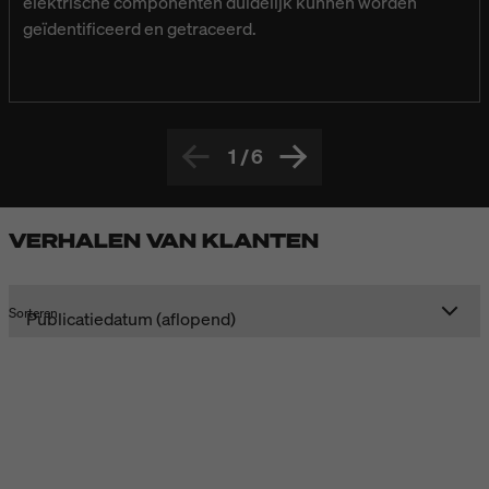
elektrische componenten duidelijk kunnen worden
geïdentificeerd en getraceerd.
1
/
6
VERHALEN VAN KLANTEN
Sorteren