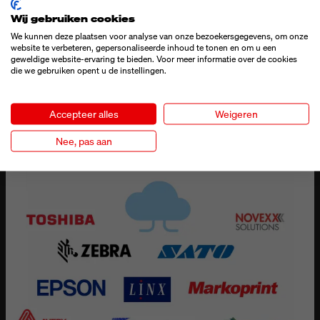
CENTRAAL LABELONTWERP VOOR ALLE
LOCATIES
Wij gebruiken cookies
Met Loftware Cloud ontwerp en beheer je etiketten centraal
We kunnen deze plaatsen voor analyse van onze bezoekersgegevens, om onze
website te verbeteren, gepersonaliseerde inhoud te tonen en om u een
en stel je ze wereldwijd beschikbaar. Zo weet je zeker dat
geweldige website-ervaring te bieden. Voor meer informatie over de cookies
overal dezelfde actuele sjablonen worden gebruikt, ongeacht
die we gebruiken opent u de instellingen.
de locatie. Pas je iets aan in de lay out of inhoud, dan staat die
wijziging direct live en wordt die wereldwijd toegepast. Dat
Accepteer alles
Weigeren
bespaart je tijd, voorkomt fouten en zorgt voor een
consistente merkuitstraling.
Nee, pas aan