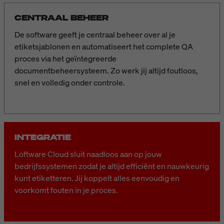
CENTRAAL BEHEER
De software geeft je centraal beheer over al je
etiketsjablonen en automatiseert het complete QA
proces via het geïntegreerde
documentbeheersysteem. Zo werk jij altijd foutloos,
snel en volledig onder controle.
INTEGRATIE
Loftware Cloud sluit naadloos aan op jouw
bedrijfssystemen zodat je altijd efficiënt en nauwkeurig
kunt etiketteren. Jij koppelt alles eenvoudig en
voorkomt fouten in je proces.