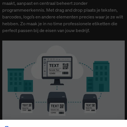
maakt, aanpast en centraal beheert zonder
programmeerkennis. Met drag and drop plaats je teksten,
barcodes, logo’s en andere elementen precies waar je ze wilt
hebben. Zo maak je in no time professionele etiketten die
perfect passen bij de eisen van jouw bedrijf.