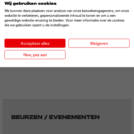
Wij gebruiken cookies
klaar voor de toekomst.
We kunnen deze plaatsen voor analyse van onze bezoekersgegevens, om onze
website te verbeteren, gepersonaliseerde inhoud te tonen en om u een
Nieuwsgierig?
geweldige website-ervaring te bieden. Voor meer informatie over de cookies
die we gebruiken opent u de instellingen.
We komen graag met je in contact.
Weber Marking Systems B.V.
Accepteer alles
Weigeren
Draaibrugweg 19
1332 AB Almere
Nee, pas aan
📞 +31 (0)36 534 52 54
BEURZEN / EVENEMENTEN