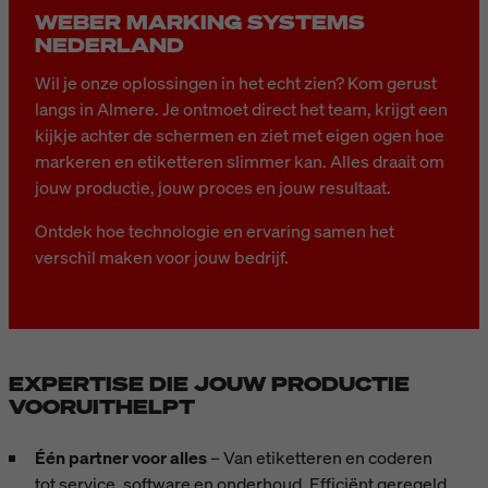
WEBER MARKING SYSTEMS
NEDERLAND
Wil je onze oplossingen in het echt zien? Kom gerust
langs in Almere. Je ontmoet direct het team, krijgt een
kijkje achter de schermen en ziet met eigen ogen hoe
markeren en etiketteren slimmer kan. Alles draait om
jouw productie, jouw proces en jouw resultaat.
Ontdek hoe technologie en ervaring samen het
verschil maken voor jouw bedrijf.
EXPERTISE DIE JOUW PRODUCTIE
VOORUITHELPT
Één partner voor alles
– Van etiketteren en coderen
tot service, software en onderhoud. Efficiënt geregeld,