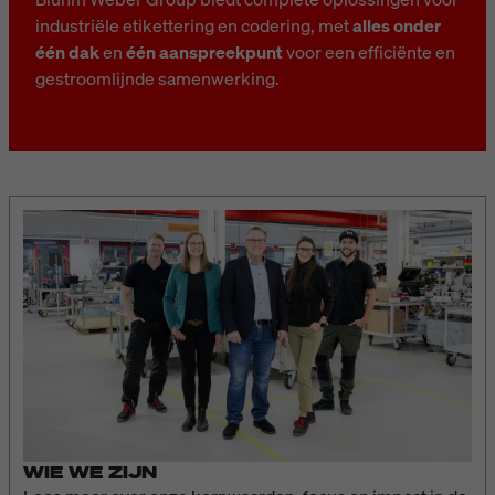
industriële etikettering en codering, met
alles onder
één dak
en
één aanspreekpunt
voor een efficiënte en
gestroomlijnde samenwerking.
WIE WE ZIJN