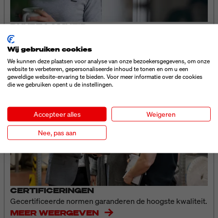
DUURZAAMHEID
Samen succesvol, met oog voor verantwoordelijkheid.
MEER WEERGEVEN
Wij gebruiken cookies
We kunnen deze plaatsen voor analyse van onze bezoekersgegevens, om onze
website te verbeteren, gepersonaliseerde inhoud te tonen en om u een
geweldige website-ervaring te bieden. Voor meer informatie over de cookies
die we gebruiken opent u de instellingen.
Accepteer alles
Weigeren
Nee, pas aan
CERTIFICERINGEN
Gecertificeerde normen garanderen de hoogste kwaliteit.
MEER WEERGEVEN