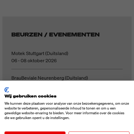
BEURZEN / EVENEMENTEN
Motek Stuttgart (Duitsland)
06 - 08 oktober 2026
BrauBeviale Neurenberg (Duitsland)
10 - 12 november 2026
Wij gebruiken cookies
We kunnen deze plaatsen voor analyse van onze bezoekersgegevens, om onze
ALLE WEERGEVEN
website te verbeteren, gepersonaliseerde inhoud te tonen en om u een
geweldige website-ervaring te bieden. Voor meer informatie over de cookies
die we gebruiken opent u de instellingen.