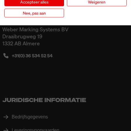
Accepteer alles
Weigeren
Nee, pas aan
Weber Marking Systems BV
Draaibrugweg 19
1332 AB Almere
+31(0) 36 534 52 54
JURIDISCHE INFORMATIE
Bedrijfsgegevens
Leveringsvoorwaarden