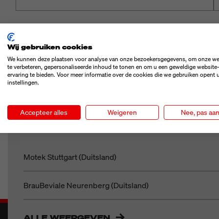
Wij gebruiken cookies
We kunnen deze plaatsen voor analyse van onze bezoekersgegevens, om onze we
te verbeteren, gepersonaliseerde inhoud te tonen en om u een geweldige website
ervaring te bieden. Voor meer informatie over de cookies die we gebruiken opent 
instellingen.
BEURZEN / EVENEM
Accepteer alles
Weigeren
Nee, pas aa
Motek Stuttgart (Duitsland)
BrauBeviale Neurenberg (Duitsland)
ALLE WEERGEVEN