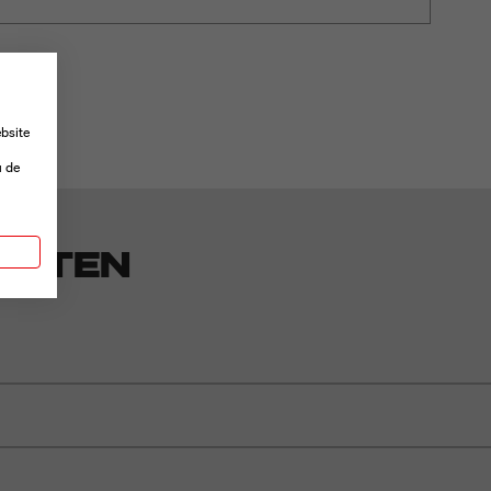
bsite
-
u de
ENTEN
n