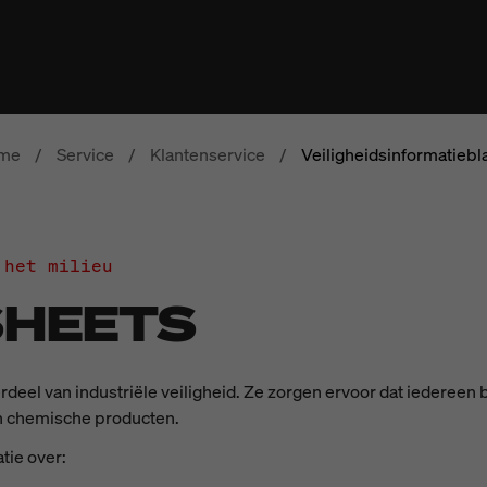
me
/
Service
/
Klantenservice
/
Veiligheidsinformatiebl
 het milieu
SHEETS
rdeel van industriële veiligheid. Ze zorgen ervoor dat iedereen 
an chemische producten.
tie over: