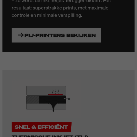
– zo wordt de inkt netjes 'teruggetrokken'. Het
resultaat: superstrakke prints, met maximale
controle en minimale verspilling.
PIJ-PRINTERS BEKIJKEN
SNEL & EFFICIËNT
THERMISCHE INKJET (TIJ)