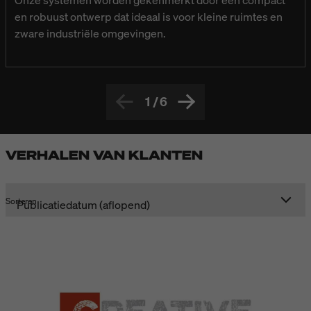
en robuust ontwerp dat ideaal is voor kleine ruimtes en
zware industriële omgevingen.
1
/
6
VERHALEN VAN KLANTEN
Sorteren