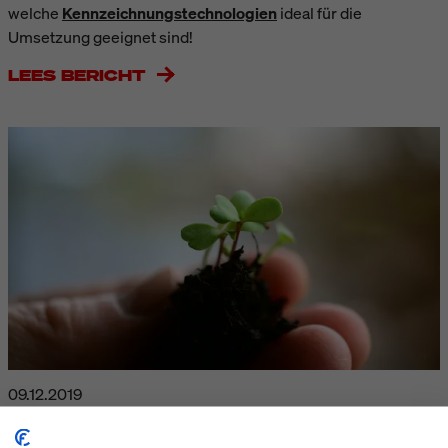
welche
Kennzeichnungstechnologien
ideal für die
Umsetzung geeignet sind!
LEES BERICHT
09.12.2019
PLANTENPASPOORT ETIKETTEREN OF
PRINTEN?