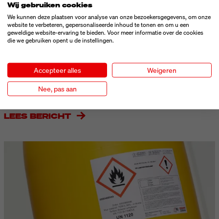
Wij gebruiken cookies
Sinds 14 december 2019 is het nieuwe EU-plantenpaspoort
We kunnen deze plaatsen voor analyse van onze bezoekersgegevens, om onze
website te verbeteren, gepersonaliseerde inhoud te tonen en om u een
verplicht voor alle planten die bestemd zijn voor aanplant. De
geweldige website-ervaring te bieden. Voor meer informatie over de cookies
verordening stelt duidelijke eisen aan de inhoud, vorm en
die we gebruiken opent u de instellingen.
aanbrenging van het etiket om de traceerbaarheid en
plantgezondheid in heel Europa te waarborgen. Wij laten zien
Accepteer alles
Weigeren
welke verplichte gegevens moeten worden vermeld en hoe
bedrijven de vereisten efficiënt en conform kunnen
Nee, pas aan
implementeren met geschikte etiketteertechnologie.
LEES BERICHT