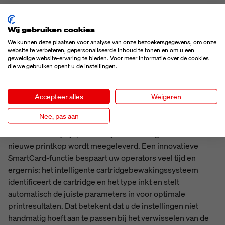
SLIMME CARTRIDGES DANKZIJ DE
SMARTCARD-FUNCTIE
Wij gebruiken cookies
We kunnen deze plaatsen voor analyse van onze bezoekersgegevens, om onze
website te verbeteren, gepersonaliseerde inhoud te tonen en om u een
geweldige website-ervaring te bieden. Voor meer informatie over de cookies
die we gebruiken opent u de instellingen.
Accepteer alles
Weigeren
Nee, pas aan
Een groot voordeel van onze TIJ-printers is dat ze
onderhoudsvrij zijn, omdat bij elke cartridgewissel een
nieuwe printkop wordt meegeleverd. Een innovatieve
SmartCard-functie bespaart uw operators veel tijd en
ergernis: het intelligente cartridgebewakingssysteem
identificeert de cartridge en het type inkt en stelt
automatisch de juiste parameters in voor optimale
printresultaten. Dat betekent dat u de instellingen niet
handmatig hoeft aan te passen bij het verwisselen van de