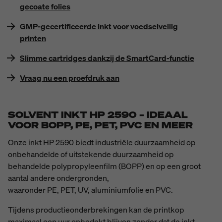
gecoate folies
GMP-gecertificeerde inkt voor voedselveilig
printen
Slimme cartridges dankzij de SmartCard-functie
Vraag nu een proefdruk aan
SOLVENT INKT HP 2590 – IDEAAL
VOOR BOPP, PE, PET, PVC EN MEER
Onze inkt HP 2590 biedt industriële duurzaamheid op
onbehandelde of uitstekende duurzaamheid op
behandelde polypropyleenfilm (BOPP) en op een groot
aantal andere ondergronden,
waaronder PE, PET, UV, aluminiumfolie en PVC.
Tijdens productieonderbrekingen kan de printkop
maximaal een uur onbedekt blijven zonder dat de inkt