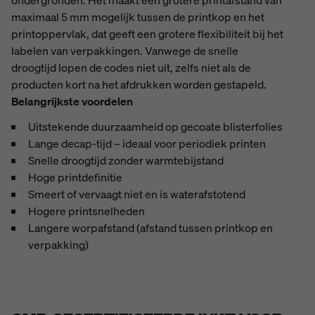
ondergronden.
Het maakt een grotere printafstand van
maximaal 5 mm mogelijk tussen de printkop en het
printoppervlak, dat geeft een grotere flexibiliteit bij het
labelen van verpakkingen. Vanwege de snelle
droogtijd lopen de codes niet uit, zelfs niet als de
producten kort na het afdrukken worden gestapeld.
Belangrijkste voordelen
Uitstekende duurzaamheid op gecoate blisterfolies
Lange decap-tijd – ideaal voor periodiek printen
Snelle droogtijd zonder warmtebijstand
Hoge printdefinitie
Smeert of vervaagt niet en is waterafstotend
Hogere printsnelheden
Langere worpafstand (afstand tussen printkop en
verpakking)