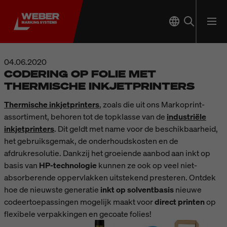
04.06.2020
CODERING OP FOLIE MET
THERMISCHE INKJETPRINTERS
Thermische inkjetprinters
, zoals die uit ons Markoprint-
assortiment, behoren tot de topklasse van de
industriële
inkjetprinters
. Dit geldt met name voor de beschikbaarheid,
het gebruiksgemak, de onderhoudskosten en de
afdrukresolutie. Dankzij het groeiende aanbod aan inkt op
basis van
HP-technologie
kunnen ze ook op veel niet-
absorberende oppervlakken uitstekend presteren. Ontdek
hoe de nieuwste generatie
inkt op solventbasis
nieuwe
codeertoepassingen mogelijk maakt voor
direct printen
op
flexibele verpakkingen en gecoate folies!