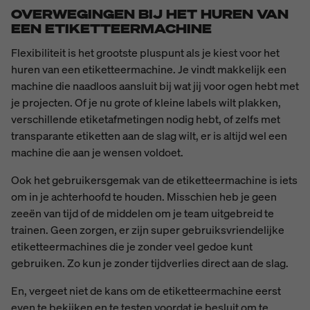
OVERWEGINGEN BIJ HET HUREN VAN
EEN ETIKETTEERMACHINE
Flexibiliteit is het grootste pluspunt als je kiest voor het
huren van een etiketteermachine. Je vindt makkelijk een
machine die naadloos aansluit bij wat jij voor ogen hebt met
je projecten. Of je nu grote of kleine labels wilt plakken,
verschillende etiketafmetingen nodig hebt, of zelfs met
transparante etiketten aan de slag wilt, er is altijd wel een
machine die aan je wensen voldoet.
Ook het gebruikersgemak van de etiketteermachine is iets
om in je achterhoofd te houden. Misschien heb je geen
zeeën van tijd of de middelen om je team uitgebreid te
trainen. Geen zorgen, er zijn super gebruiksvriendelijke
etiketteermachines die je zonder veel gedoe kunt
gebruiken. Zo kun je zonder tijdverlies direct aan de slag.
En, vergeet niet de kans om de etiketteermachine eerst
even te bekijken en te testen voordat je besluit om te