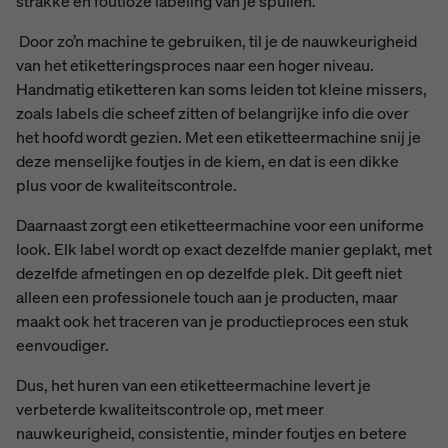
strakke en foutloze labeling van je spullen.
Door zo’n machine te gebruiken, til je de nauwkeurigheid
van het etiketteringsproces naar een hoger niveau.
Handmatig etiketteren kan soms leiden tot kleine missers,
zoals labels die scheef zitten of belangrijke info die over
het hoofd wordt gezien. Met een etiketteermachine snij je
deze menselijke foutjes in de kiem, en dat is een dikke
plus voor de kwaliteitscontrole.
Daarnaast zorgt een etiketteermachine voor een uniforme
look. Elk label wordt op exact dezelfde manier geplakt, met
dezelfde afmetingen en op dezelfde plek. Dit geeft niet
alleen een professionele touch aan je producten, maar
maakt ook het traceren van je productieproces een stuk
eenvoudiger.
Dus, het huren van een etiketteermachine levert je
verbeterde kwaliteitscontrole op, met meer
nauwkeurigheid, consistentie, minder foutjes en betere