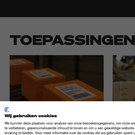
TOEPASSINGE
Wij gebruiken cookies
We kunnen deze plaatsen voor analyse van onze bezoekersgegevens, om onze we
te verbeteren, gepersonaliseerde inhoud te tonen en om u een geweldige website
ervaring te bieden. Voor meer informatie over de cookies die we gebruiken opent 