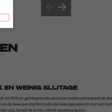
n
DEN
EN WEINIG SLIJTAGE
k tot 80% en geïntegreerde sensoren meten permanent de druk
m en de twee persluchtcircuits zijn kleurgecodeerd voor een be
 slijt, terwijl de prints uiterst nauwkeurig zijn.