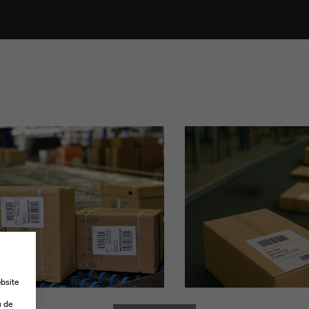
N
bsite
-
u de