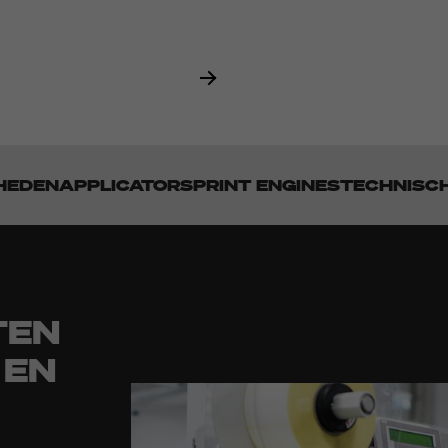
HEDEN
APPLICATORS
PRINT ENGINES
TECHNISC
TEN
 EN