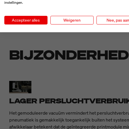
instellingen.
Accepteer alles
Weigeren
Nee, pas aa
BIJZONDERHE
LAGER PERSLUCHTVERBRUIK 
Het gemoduleerde vacuüm vermindert het persluchtverbrui
pneumatiek is gemakkelijk toegankelijk buiten het systee
afwikkelaar betekent dat de geïntegreerde printmodule minder