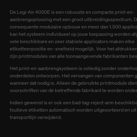
De Legi-Air 4050E is een robuuste en compacte print-en-
aanbrengoplossing met een groot uitbreidingsspectrum. D
consequente modulaire opbouw en meer dan 1.500 applica
kan het systeem individueel op jouw toepassing worden a
vele beschikbare en zeer stabiele applicators maken elke
etiketteerpositie en -snelheid mogelijk. Voor het afdrukken
zijn printmodules van alle toonaangevende fabrikanten be
Het print-en-aanbrengsysteem is volledig zonder onderh
onderdelen ontworpen. Het vervangen van componenten g
wanneer dat nodig is. Alleen de gebruikte printmodule dien
voorschriften van de betreffende fabrikant te worden ond
Indien gewenst is er ook een bad-tag-reject-arm beschikb
foutieve etiketten automatisch worden uitgesorteerd en uit
transportlijn verwijderd.