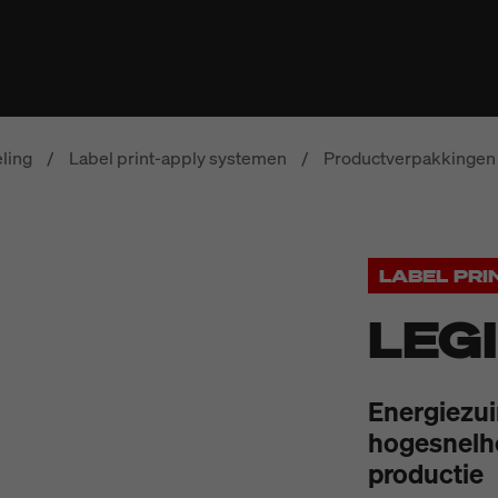
ling
/
Label print-apply systemen
/
Productverpakkingen 
LABEL PRI
LEG
Energiezui
hogesnelhe
productie