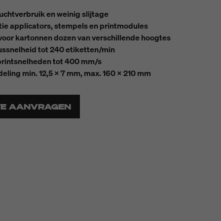
uchtverbruik en weinig slijtage
tie applicators, stempels en printmodules
voor kartonnen dozen van verschillende hoogtes
ssnelheid tot 240 etiketten/min
printsnelheden tot 400 mm/s
deling min. 12,5 x 7 mm, max. 160 x 210 mm
TE AANVRAGEN