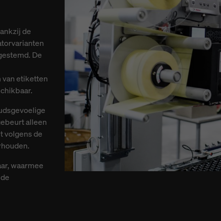
ankzij de
torvarianten
fgestemd. De
 van etiketten
schikbaar.
oudsgevoelige
ebeurt alleen
t volgens de
erhouden.
aar, waarmee
 de