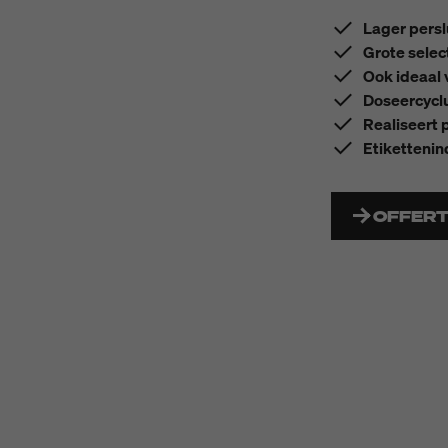
Lager persl
Grote selec
Ook ideaal 
Doseercyclu
Realiseert 
Etikettenin
OFFER