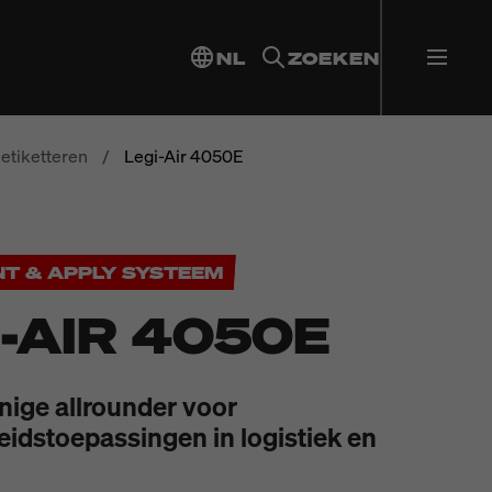
NL
ZOEKEN
etiketteren
/
Legi-Air 4050E
NT & APPLY SYSTEEM
I-AIR 4050E
nige allrounder voor
idstoepassingen in logistiek en