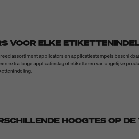
S VOOR ELKE ETIKETTENINDELI
n breed assortiment applicators en applicatiestempels beschikb
een extra lange applicatieslag of etiketteren van ongelijke pro
kettenindeling.
RSCHILLENDE HOOGTES OP D