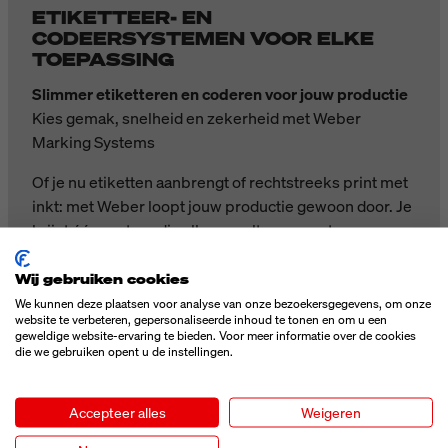
ETIKETTEER- EN
CODEERSYSTEMEN VOOR ELKE
TOEPASSING
Slimmer etiketteren en coderen voor jouw productie
Kies gemak, snelheid en zekerheid met Weber
Marking Systems
Of je nu etiketten aanbrengt of rechtstreeks print met
inkt: met Weber loopt jouw productie gewoon door. Je
krijgt één partner die alles regelt – van systemen en
software tot supplies en service – perfect op elkaar
afgestemd voor het beste resultaat.
Wij gebruiken cookies
We kunnen deze plaatsen voor analyse van onze bezoekersgegevens, om onze
✔ Makkelijk te integreren in jouw lijn
website te verbeteren, gepersonaliseerde inhoud te tonen en om u een
geweldige website-ervaring te bieden. Voor meer informatie over de cookies
✔ Modulair en klaar voor groei
die we gebruiken opent u de instellingen.
✔ Altijd hulp van ons eigen serviceteam
✔ Minder stilstand, meer continuïteit
Accepteer alles
Weigeren