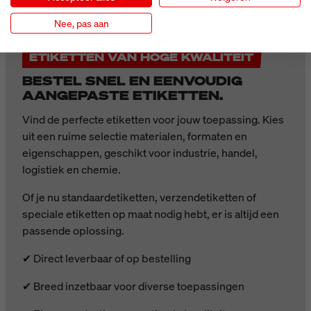
Nee, pas aan
ETIKETTEN VAN HOGE KWALITEIT
BESTEL SNEL EN EENVOUDIG
AANGEPASTE ETIKETTEN.
Vind de perfecte etiketten voor jouw toepassing. Kies
uit een ruime selectie materialen, formaten en
eigenschappen, geschikt voor industrie, handel,
logistiek en chemie.
Of je nu standaardetiketten, verzendetiketten of
speciale etiketten op maat nodig hebt, er is altijd een
passende oplossing.
✔ Direct leverbaar of op bestelling
✔ Breed inzetbaar voor diverse toepassingen