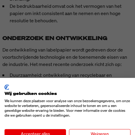
De bedrukbaarheid omvat ook het vermogen van het
papier om inkt consistent aan te nemen en een hoge
resolutie te behouden.
ONDERZOEK EN ONTWIKKELING
De ontwikkeling van labelpapier wordt gedreven door de
voortschrijdende technologie en de toenemende eisen van
de industrie. Het meest recente onderzoek richt zich op:
Duurzaamheid: ontwikkeling van recyclebaar en
biologisch afbreekbaar labelpapier.
Verbeterde duurzaamheid: nieuwe coatings die zowel
Wij gebruiken cookies
de chemische als mechanische weerstand verhogen.
We kunnen deze plaatsen voor analyse van onze bezoekersgegevens, om onze
Integratie van slimme functies: Integratie van RFID-
website te verbeteren, gepersonaliseerde inhoud te tonen en om u een
geweldige website-ervaring te bieden. Voor meer informatie over de cookies
chips of op sensoren gebaseerde technologieën in
die we gebruiken opent u de instellingen.
labelpapier.
Accepteer alles
Weigeren