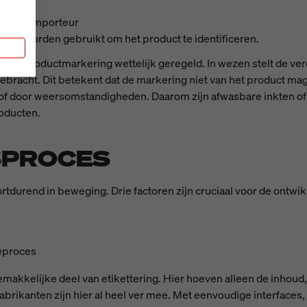
atie
ant of importeur
 die worden gebruikt om het product te identificeren.
n
n de productmarkering wettelijk geregeld. In wezen stelt de ve
gebracht. Dit betekent dat de markering niet van het product m
 of door weersomstandigheden. Daarom zijn afwasbare inkten of e
roducten.
SPROCES
tdurend in beweging. Drie factoren zijn cruciaal voor de ontwik
ieproces
gemakkelijke deel van etikettering. Hier hoeven alleen de inhoud
abrikanten zijn hier al heel ver mee. Met eenvoudige interface