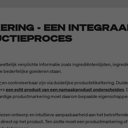
RING - EEN INTEGRAA
UCTIEPROCES
 wettelijk verplichte informatie zoals ingrediëntenlijsten, ingr
e bederfelijke goederen staan.
r
en controleerbaar zijn via duidelijke productetikettering. Duide
ers
een echt product van een namaakproduct onderscheiden
. 
aardige productmarkering moet daarom bepaalde eigenschappen
e lezen ontwerp en intuïtieve aanpasbaarheid aan het betreffend
 direct op het product. Ten slotte moet een productmarkering of