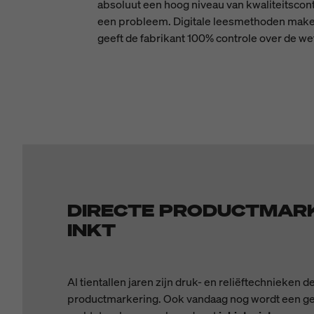
absoluut een hoog niveau van kwaliteitscont
een probleem. Digitale leesmethoden maken
geeft de fabrikant 100% controle over de w
DIRECTE PRODUCTMAR
INKT
Al tientallen jaren zijn druk- en reliëftechnieken 
productmarkering. Ook vandaag nog wordt een ge