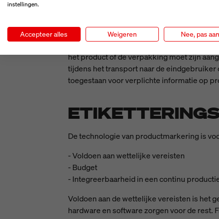
Alle noodzakelijke consumenteninform
instellingen.
Naam en contactgegevens van de fabrik
Alle relevante markeringen en symbolen
Accepteer alles
Weigeren
Nee, pas aa
Daarnaast zijn ook de fysieke kenmerken va
het product of de verpakking moet zijn aan
tijdens het transport naar de eindgebruiker
toegestaan voor verplichte informatie op p
ETIKETTERING
De technologie van productmarkering is voor
- Voldoen aan wettelijke vereisten
- Budget
- Integreerbaarheid in een continu product
Voldoen aan de wettelijke vereisten is het 
hardware en software zorgen voor de rest. F