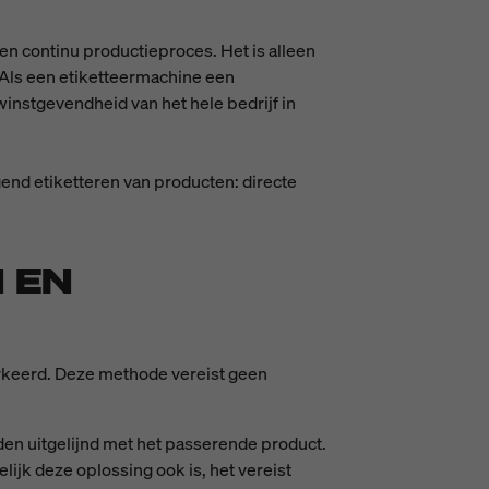
een continu productieproces. Het is alleen
Als een etiketteermachine een
winstgevendheid van het hele bedrijf in
end etiketteren van producten: directe
 EN
arkeerd. Deze methode vereist geen
en uitgelijnd met het passerende product.
ijk deze oplossing ook is, het vereist