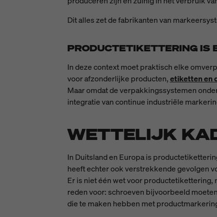
produceren zijn en zuinig in het verbruik v
Dit alles zet de fabrikanten van markeersy
PRODUCTETIKETTERING IS 
In deze context moet praktisch elke omverp
voor afzonderlijke producten,
etiketten en
Maar omdat de verpakkingssystemen onderlin
integratie van continue industriële markerin
WETTELIJK KA
In Duitsland en Europa is productetiketteri
heeft echter ook verstrekkende gevolgen v
Er is niet één wet voor productetikettering
reden voor: schroeven bijvoorbeeld moeten 
die te maken hebben met productmarkering 