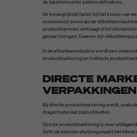
de labelinhoud ter plekke definiëren.
De belangrijkste factor bij het kiezen van e
economisch zinvol als de etiketteermachin
productieproces vertraagt of tot stilstand b
gevaar brengen. Daarom zijn etiketteerapp
In de etiketteerindustrie wordt een onders
productmarkering en indirecte productmark
DIRECTE MARK
VERPAKKINGEN
Bij directe productmarkering wordt, zoals 
dragermateriaal zoals etiketten.
Directe productmarkering is zeer uitdagen
Zelfs de kleinste afwijking maakt het etike