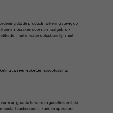
rordening dat de productmarkering stevig op
ag kunnen losraken door normaal gebruik
tiketten met in water oplosbare lijm niet
keling van een etiketteringsoplossing:
, vorm en grootte te worden gedefinieerd; de
s, meestal touchscreens, kunnen operators