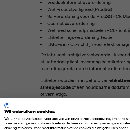
Voedselinformatieverordening
Wet Productveiligheid (ProdSG)
9e Verordening voor de ProdSG - CE Mac
Cosmeticaverordening
Wet medische hulpmiddelen - CE-richtl
Etiketteringsverordening Textiel
EMC-wet - CE-richtlijn voor elektromagn
De fabrikant is altijd verantwoordelijk voor 
etiketteringsplicht, maar mag de etiketter
marketinggerelateerde informatie etiketteren 
Etiketten worden met behulp van
etikette
streepjescode
of een houdbaarheidsdatum. 
of vernietigd.
Maar let op: importeurs die goederen impor
'fabrikant' gelijkgesteld aan de 'distributeur'
Wij gebruiken cookies
We kunnen deze plaatsen voor analyse van onze bezoekersgegevens, om onze we
Het ontwerp van de etikettering is zeer dive
te verbeteren, gepersonaliseerde inhoud te tonen en om u een geweldige website
ervaring te bieden. Voor meer informatie over de cookies die we gebruiken opent 