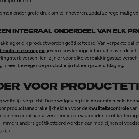
an hulpbronnen.
stemen onder grote druk om te innoveren, zodat ze regelmatig v
EEN INTEGRAAL ONDERDEEL VAN ELK PR
akking of elk product worden geëtiketteerd. Van verpakte pallet
 directe markeringen
geven nauwkeurige informatie over de inh
g sterk verschillen, zijn er voor elke verpakkingsstap verschi
g in een bewegende productielijn tot een grote uitdaging.
DER VOOR PRODUCTET
ng wettelijk verplicht. Deze wetgeving is in de eerste plaats 
oor productaansprakelijkheid en voor de
kwaliteitscontrole
van 
, maar een groot aantal verordeningen waaronder de etiketterings
immers anders geëtiketteerd worden dan medicijnen of voedsel.
zijn: