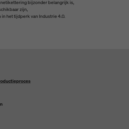
netikettering bijzonder belangrijk is,
chikbaar zijn,
in het tijdperk van Industrie 4.0.
productieproces
en