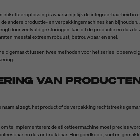
en etiketteeroplossing is waarschijnlijk de integreerbaarheid in 
e de andere productie- en verpakkingsmachines kan bijhouden. 
rengt door veelvuldige storingen, kan dit de productie en dus de 
araten meestal extreem robuust, betrouwbaar en snel.
cheid gemaakt tussen twee methoden voor het serieel opeenvolg
ering.
ERING VAN PRODUCTEN
de naam al zegt, het product of de verpakking rechtstreeks gem
d om te implementeren: de etiketteermachine moet precies word
t onleesbaar en dus onbruikbaar. Hoe goedkoop, snel en gemakkel