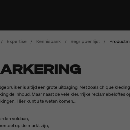
/
Expertise
/
Kennisbank
/
Begrippenlijst
/
Productm
ARKERING
gebruiker is altijd een grote uitdaging. Net zoals chique kle
kking de inhoud. Maar naast de vele kleurrijke reclamebeloftes 
kkingen. Hier kunt u te weten komen...
orden voldaan,
enteel op de markt zijn,