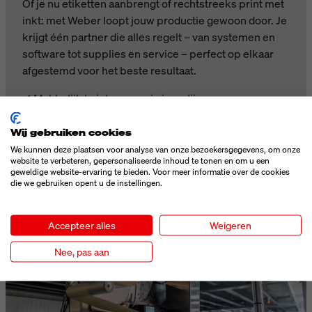
Of je nu etiketten aanbrengt of rechtstreeks print met
inkt: met Weber loopt jouw productie gewoon door. Je
krijgt één partner die alles regelt – van systemen en
software tot supplies en service – perfect op elkaar
afgestemd voor het beste resultaat.
✔ Makkelijk te integreren in jouw lijn
✔ Modulair en klaar voor groei
✔ Altijd hulp van ons eigen serviceteam
Wij gebruiken cookies
✔ Minder stilstand, meer continuïteit
We kunnen deze plaatsen voor analyse van onze bezoekersgegevens, om onze
website te verbeteren, gepersonaliseerde inhoud te tonen en om u een
geweldige website-ervaring te bieden. Voor meer informatie over de cookies
die we gebruiken opent u de instellingen.
ONZE PRODUCTEN
Accepteer alles
Weigeren
Nee, pas aan