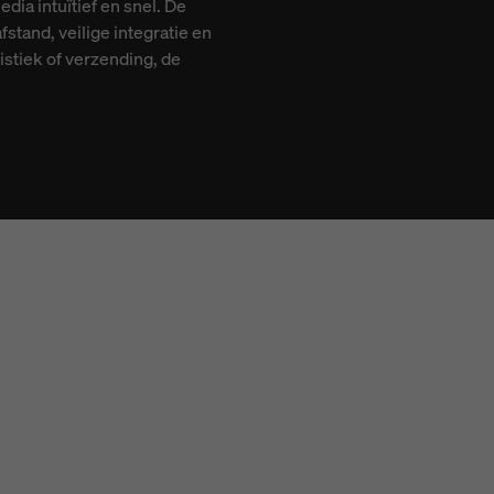
a intuïtief en snel. De
stand, veilige integratie en
stiek of verzending, de