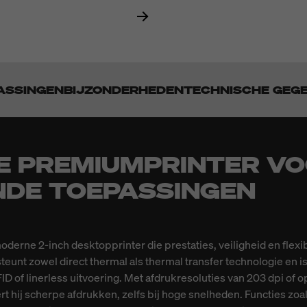
ASSINGEN
BIJZONDERHEDEN
TECHNISCHE GEG
 PREMIUMPRINTER V
NDE TOEPASSINGEN
derne 2-inch desktopprinter die prestaties, veiligheid en flexib
eunt zowel direct thermal als thermal transfer technologie en is
ID of linerless uitvoering. Met afdrukresoluties van 203 dpi of 
t hij scherpe afdrukken, zelfs bij hoge snelheden. Functies zoal