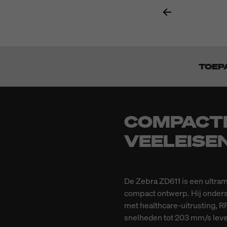
TOEP
COMPACTE
VEELEISE
De Zebra ZD611 is een ultramo
compact ontwerp. Hij onderst
met healthcare-uitrusting, RF
snelheden tot 203 mm/s lever