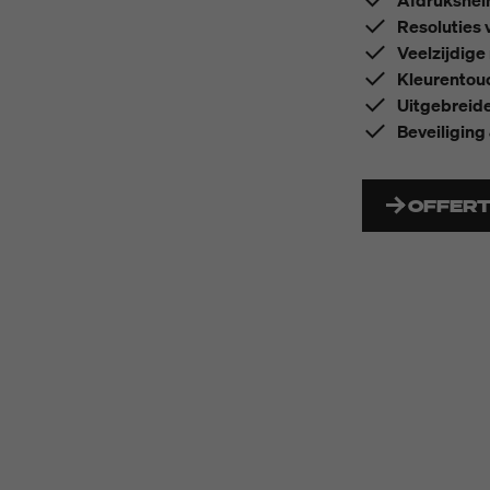
Afdruksnelh
Resoluties 
Veelzijdige 
Kleurentou
Uitgebreide
Beveiliging
OFFER