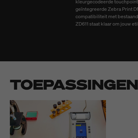
kleurgecodeerde touchpoints
geïntegreerde Zebra Print DN
compatibiliteit met bestaand
ZD611 staat klaar om jouw et
TOEPASSINGE