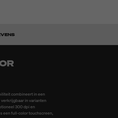
EVENS
OOR
iliteit combineert in een
 verkrijgbaar in varianten
optioneel 300 dpi en
s een full-color touchscreen,