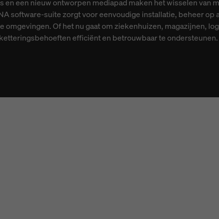
 en een nieuw ontworpen mediapad maken het wisselen van medi
A software-suite zorgt voor eenvoudige installatie, beheer op af
e omgevingen. Of het nu gaat om ziekenhuizen, magazijnen, logi
iketteringsbehoeften efficiënt en betrouwbaar te ondersteunen.
N