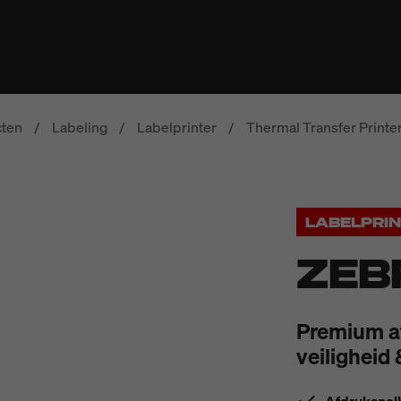
ten
/
Labeling
/
Labelprinter
/
Thermal Transfer Printe
LABELPRI
ZEB
Premium af
veiligheid &