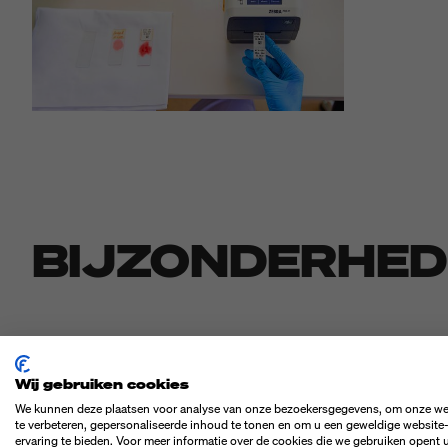
BIJZONDERHE
INNOVATIEF BEVEILIGINGS
Wij gebruiken cookies
De ZD611 beschikt over een moderne architectuur met Zebra 
We kunnen deze plaatsen voor analyse van onze bezoekersgegevens, om onze we
te verbeteren, gepersonaliseerde inhoud te tonen en om u een geweldige website
EPL, enz.), firmware-updates, tools voor beheer op afstand
ervaring te bieden. Voor meer informatie over de cookies die we gebruiken opent 