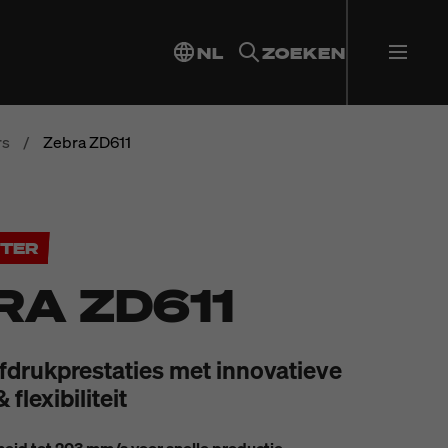
NL
ZOEKEN
rs
/
Zebra ZD611
NTER
RA ZD611
drukprestaties met innovatieve
 flexibiliteit