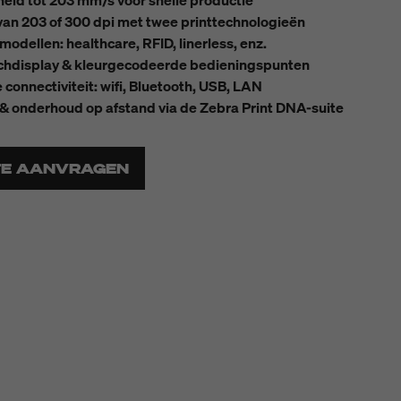
eid tot 203 mm/s voor snelle productie
van 203 of 300 dpi met twee printtechnologieën
modellen: healthcare, RFID, linerless, enz.
chdisplay & kleurgecodeerde bedieningspunten
 connectiviteit: wifi, Bluetooth, USB, LAN
 & onderhoud op afstand via de Zebra Print DNA-suite
TE AANVRAGEN