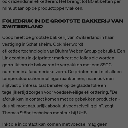
ook razendsnel etiketteren: Het brengt tot 80 etiketten per
minuut aan op de productoppervlakken.
FOLIEDRUK IN DE GROOTSTE BAKKERIJ VAN
ZWITSERLAND
Coop heeft de grootste bakkerij van Zwitserland in haar
vestiging in Schafisheim. Ook hier wordt
etiketteertechnologie van Bluhm Weber Group gebruikt. Een
Linx continu inkjetprinter markeert de folies die worden
gebruikt om de bakwaren te verpakken met een SSCC-
nummer in alfanumerieke vorm. De printer moet niet alleen
temperatuurschommelingen aankunnen, maar ook een
slijtvast printresultaat behalen op de gladde folie en
tegelijkertijd zorgen voor voedselveilige etikettering. “De
afdruk kan in contact komen met de gebakken producten -
dus hij moet natuurlijk absoluut voedselveilig zijn”, zegt
Thomas Stöhr, technisch monteur bij UHB.
Inkt die in contact kan komen met voedsel mag geen