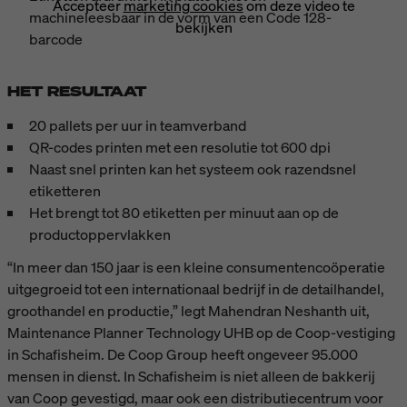
Accepteer
marketing cookies
om deze video te
machineleesbaar in de vorm van een Code 128-
bekijken
barcode
HET RESULTAAT
20 pallets per uur in teamverband
QR-codes printen met een resolutie tot 600 dpi
Naast snel printen kan het systeem ook razendsnel
etiketteren
Het brengt tot 80 etiketten per minuut aan op de
productoppervlakken
“In meer dan 150 jaar is een kleine consumentencoöperatie
uitgegroeid tot een internationaal bedrijf in de detailhandel,
groothandel en productie,” legt Mahendran Neshanth uit,
Maintenance Planner Technology UHB op de Coop-vestiging
in Schafisheim. De Coop Group heeft ongeveer 95.000
mensen in dienst. In Schafisheim is niet alleen de bakkerij
van Coop gevestigd, maar ook een distributiecentrum voor