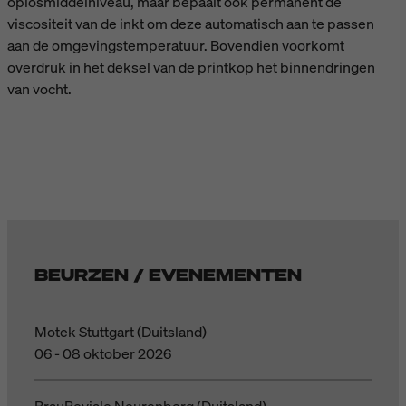
oplosmiddelniveau, maar bepaalt ook permanent de
viscositeit van de inkt om deze automatisch aan te passen
aan de omgevingstemperatuur. Bovendien voorkomt
overdruk in het deksel van de printkop het binnendringen
van vocht.
BEURZEN / EVENEMENTEN
Motek Stuttgart (Duitsland)
06 - 08 oktober 2026
BrauBeviale Neurenberg (Duitsland)