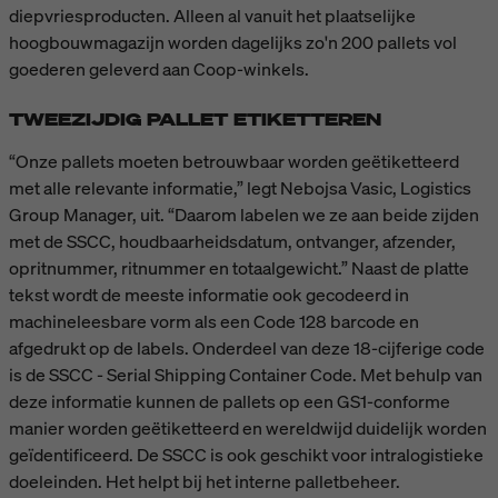
diepvriesproducten. Alleen al vanuit het plaatselijke
hoogbouwmagazijn worden dagelijks zo'n 200 pallets vol
goederen geleverd aan Coop-winkels.
TWEEZIJDIG PALLET ETIKETTEREN
“Onze pallets moeten betrouwbaar worden geëtiketteerd
met alle relevante informatie,” legt Nebojsa Vasic, Logistics
Group Manager, uit. “Daarom labelen we ze aan beide zijden
met de SSCC, houdbaarheidsdatum, ontvanger, afzender,
opritnummer, ritnummer en totaalgewicht.” Naast de platte
tekst wordt de meeste informatie ook gecodeerd in
machineleesbare vorm als een Code 128 barcode en
afgedrukt op de labels. Onderdeel van deze 18-cijferige code
is de SSCC - Serial Shipping Container Code. Met behulp van
deze informatie kunnen de pallets op een GS1-conforme
manier worden geëtiketteerd en wereldwijd duidelijk worden
geïdentificeerd. De SSCC is ook geschikt voor intralogistieke
doeleinden. Het helpt bij het interne palletbeheer.