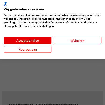
Wij gebruiken cookies
DUURZAAM ETIKETTEREN MET MARKOPRINT
X1JET
We kunnen deze plaatsen voor analyse van onze bezoekersgegevens, om onze
website te verbeteren, gepersonaliseerde inhoud te tonen en om u een
geweldige website-ervaring te bieden. Voor meer informatie over de cookies
Na het etiketteren brengt een Markoprint X1JET thermisch
die we gebruiken opent u de instellingen.
inkjetprintsysteem van Bluhm Weber Group een
batchnummer en houdbaarheidsdatum aan op elk product.
Omdat inkt op waterbasis niet hecht aan plastic
Accepteer alles
Weigeren
oppervlakken, gebruikt Hoyer een inkt op basis van
Nee, pas aan
oplosmiddelen. Deze heeft uitstekende hechtings- en
droogeigenschappen op kunststof.
BEURZEN / EVENEMENTEN