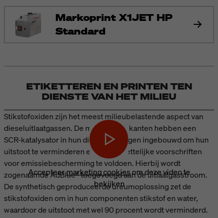
Markoprint X1JET HP
Standard
ETIKETTEREN EN PRINTEN TEN
DIENSTE VAN HET MILIEU
Stikstofoxiden zijn het meest milieubelastende aspect van
dieseluitlaatgassen. De meeste fabrikanten hebben een
SCR-katalysator in hun dieselvoertuigen ingebouwd om hun
uitstoot te verminderen en aan de wettelijke voorschriften
voor emissiebescherming te voldoen. Hierbij wordt
Accepteer
marketing cookies
om deze video te
zogenaamde AdBlue® toegevoegd aan de uitlaatgasstroom.
bekijken
De synthetisch geproduceerde ureumoplossing zet de
stikstofoxiden om in hun componenten stikstof en water,
waardoor de uitstoot met wel 90 procent wordt verminderd.