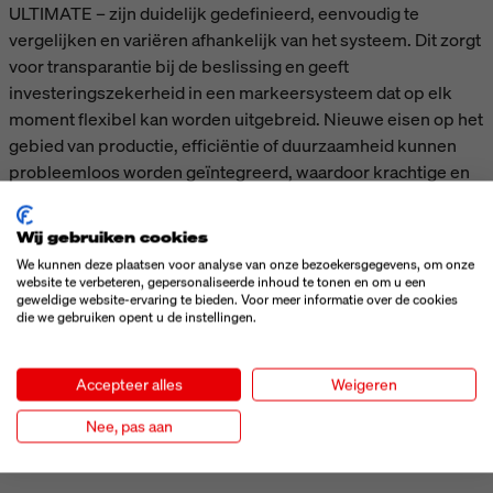
ULTIMATE – zijn duidelijk gedefinieerd, eenvoudig te
vergelijken en variëren afhankelijk van het systeem. Dit zorgt
voor transparantie bij de beslissing en geeft
investeringszekerheid in een markeersysteem dat op elk
moment flexibel kan worden uitgebreid. Nieuwe eisen op het
gebied van productie, efficiëntie of duurzaamheid kunnen
probleemloos worden geïntegreerd, waardoor krachtige en
economische processen op lange termijn worden verzekerd.
Wij gebruiken cookies
TECHNISCHE GEGEVENS
We kunnen deze plaatsen voor analyse van onze bezoekersgegevens, om onze
website te verbeteren, gepersonaliseerde inhoud te tonen en om u een
geweldige website-ervaring te bieden. Voor meer informatie over de cookies
die we gebruiken opent u de instellingen.
MEER ZIEN
Accepteer alles
Weigeren
Nee, pas aan
ACCESSOIRES