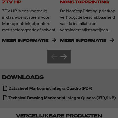
ZTV HP
NONSTOPPRINTING
ZTV HP is een voordelig
De NonStopPrinting-printkop
inktaanvoersysteem voor
verhoogt de beschikbaarheid
Markoprint-inkjetprinters
van de installatie en
met sneldrogende of solvent-
vermindert stilstandtijden
gebaseerde HP Class-inkten.
dankzij ononderbroken
MEER INFORMATIE
MEER INFORMATIE
Bij coderings-toepassingen
printen tijdens de lopende
met hoog inktverbruik maakt
productie. Twee printkoppen
het intelligente systeem
werken afwisselend,
onderbrekingsvrij printen
aangestuurd door een
mogelijk. De grote inkttank
intelligent algoritme dat de
voorkomt dat de totale
voortdurende inzetbaarheid
DOWNLOADS
installatie-efficiëntie (OEE)
van de cartridges waarborgt.
negatief wordt beïnvloed door
Terwijl één cartridge wordt
Datasheet Markoprint integra Quadro (PDF)
te frequente cartridgewissels.
vervangen of gereinigd,
Technical Drawing Markoprint integra Quadro (379,9 kB)
Hij bevat 10 keer zoveel inkt
neemt de tweede
als een enkele cartridge en
automatisch alle printtaken
kan tot 4 cartridges tegelijk
over – een installatiestop is
VERGELIJKBARE PRODUCTEN