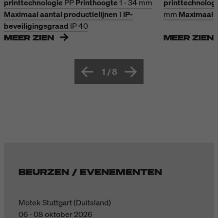
printtechnologie
PP
Printhoogte
1 - 34 mm
printtechnolog
Maximaal aantal productielijnen
1
IP-
mm
Maximaal a
beveiligingsgraad
IP 40
MEER ZIEN
MEER ZIEN
1
/
8
BEURZEN / EVENEMENTEN
Motek Stuttgart (Duitsland)
06 - 08 oktober 2026