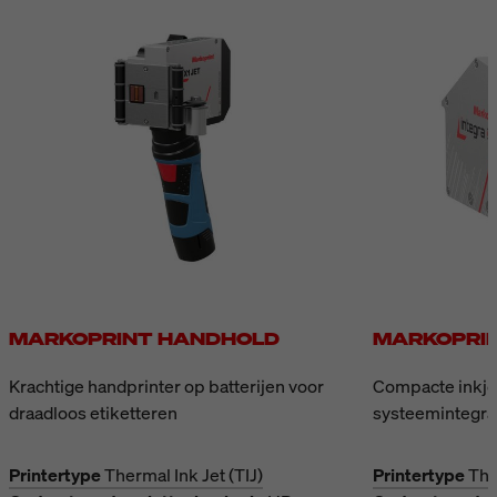
direct op het display
bijzonder eenvoudig. Dankzij
beschermingsklasse IP52 is
het beschermd in stoffige
productieomgevingen en
tegen vallend spatwater.
MARKOPRINT HANDHOLD
MARKOPRIN
Krachtige handprinter op batterijen voor
Compacte inkjet
draadloos etiketteren
systeemintegra
Printertype
Thermal Ink Jet (TIJ)
Printertype
The