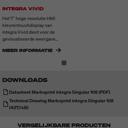
INTEGRA VIVID
Het 7″ hoge-resolutie HMI
kleurentouchdisplay van
integra Vivid dient voor de
gevisualiseerde weergave
van de printopdrachten en de
MEER INFORMATIE
status van X1JET- en PP
Class-druksystemen. In één
oogopslag is te zien of het
druksysteem actief is, hoe de
DOWNLOADS
inktvulling van de cartridges
is en met welke snelheid er
Datasheet Markoprint integra Singular 108 (PDF)
wordt geprint. De innovatieve
swipe-bedieningsinterface
Technical Drawing Markoprint integra Singular 108
maakt het bewerken van
(427,1 kB)
printerinstellingen en het
wijzigen van printopdrachten
VERGELIJKBARE PRODUCTEN