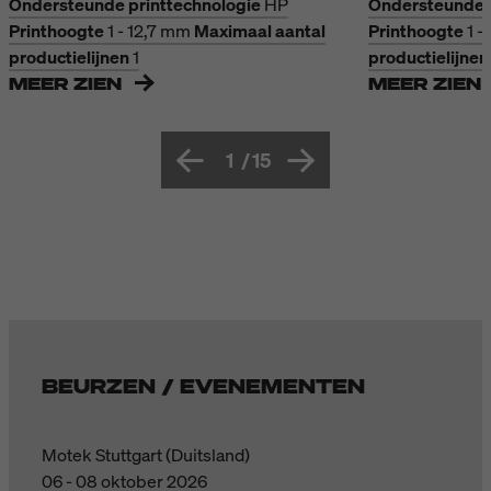
Ondersteunde printtechnologie
HP
Ondersteunde p
Printhoogte
1 - 12,7 mm
Maximaal aantal
Printhoogte
1 -
productielijnen
1
productielijnen
MEER ZIEN
MEER ZIEN
1
/
15
BEURZEN / EVENEMENTEN
Motek Stuttgart (Duitsland)
06 - 08 oktober 2026