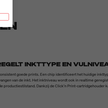
n
DEN
EGELT INKTTYPE EN VULNIVE
onsistent goede prints. Een chip identificeert het huidige inktt
rvangen van de inkt. Het inktniveau wordt ook in realtime gereg
 productiestilstand. Dankzij de Click'n Print-cartridgehouder 