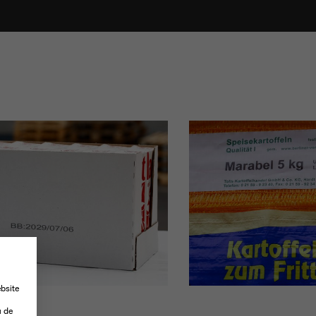
N
bsite
-
u de