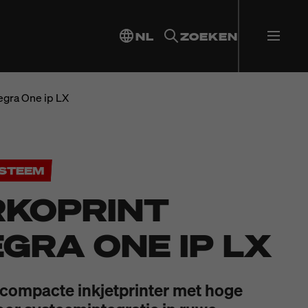
NL
ZOEKEN
egra One ip LX
STEEM
KOPRINT
EGRA ONE IP LX
compacte inkjetprinter met hoge