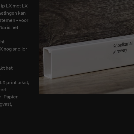
 ip LX met LX-
metingen kan
stemen - voor
65 is het
ht.
X nog sneller
kt het
e
X print tekst,
vert
. Papier,
gvast,