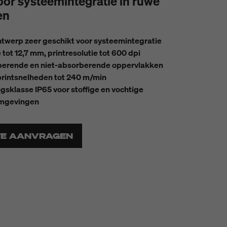
oor systeemintegratie in ruwe
en
twerp zeer geschikt voor systeemintegratie
tot 12,7 mm, printresolutie tot 600 dpi
berende en niet-absorberende oppervlakken
printsnelheden tot 240 m/min
sklasse IP65 voor stoffige en vochtige
mgevingen
TE AANVRAGEN