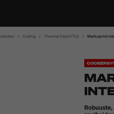
oducten
/
Coding
/
Thermal Inkjet (TIJ)
/
Markoprint int
CODEERSY
MAR
INT
Robuuste, 