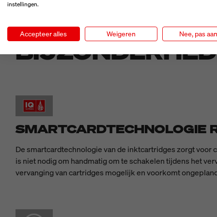
instellingen.
Accepteer alles
Weigeren
Nee, pas aa
BIJZONDERHE
SMARTCARDTECHNOLOGIE R
De smartcardtechnologie van de inktcartridges zorgt voor c
is niet nodig om handmatig om te schakelen tijdens het ve
vervanging van cartridges mogelijk en voorkomt ongeplande