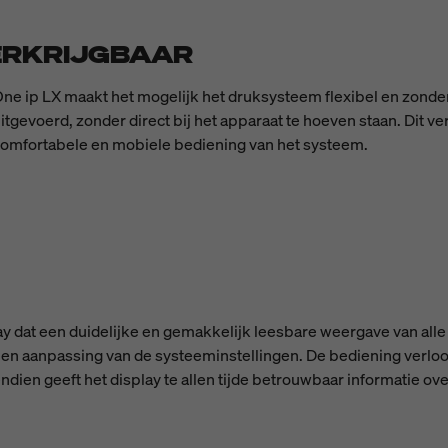
ERKRIJGBAAR
One ip LX maakt het mogelijk het druksysteem flexibel en zonde
gevoerd, zonder direct bij het apparaat te hoeven staan. Dit v
comfortabele en mobiele bediening van het systeem.
 dat een duidelijke en gemakkelijk leesbare weergave van alle 
en aanpassing van de systeeminstellingen. De bediening verloopt
dien geeft het display te allen tijde betrouwbaar informatie ov