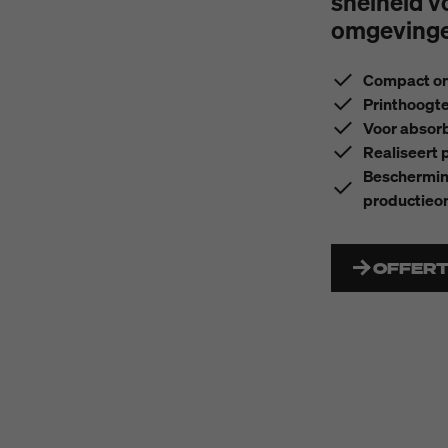
snelheid v
omgeving
Compact on
Printhoogte 
Voor absor
Realiseert 
Bescherming
productieo
OFFER