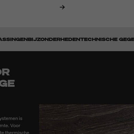
ASSINGEN
BIJZONDERHEDEN
TECHNISCHE GEG
OR
IGE
systemen is
imte. Voor
te thermische