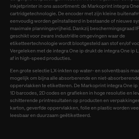
inkjetprinter in ons assortiment: de Markoprint integra One
cartridgetechnologie. De encoder met zijn kleine buitenaf
eenvoudig worden geïnstalleerd in bestaande of nieuwe sy
maximale planningsvrijheid. Dankzij beschermingsgraad IP
geschikt voor zware industriële omgevingen waar de
etiketteertechnologie wordt blootgesteld aan stof en/of voc
Vergeleken met de integra One ip drukt de integra One ip L
af in high-speed producties.
Een grote selectie LX-inkten op water- en solventbasis maa
mogelijk om bijna alle absorberende en niet-absorberend
oppervlakken te etiketteren. De Markoprint integra One ip L
1D barcodes, 2D codes en grafieken in hoge resolutie en le
schitterende printresultaten op producten en verpakkingen
karton, geverfde oppervlakken, folie en plastic worden vee
leesbaar en duurzaam geëtiketteerd.