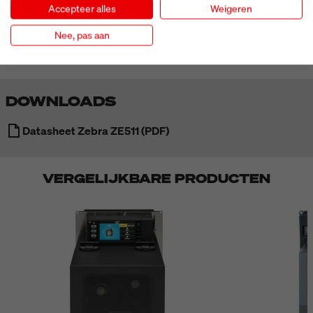
Accepteer alles
Weigeren
MEER ZIEN
Nee, pas aan
DOWNLOADS
Datasheet Zebra ZE511 (PDF)
VERGELIJKBARE PRODUCTEN