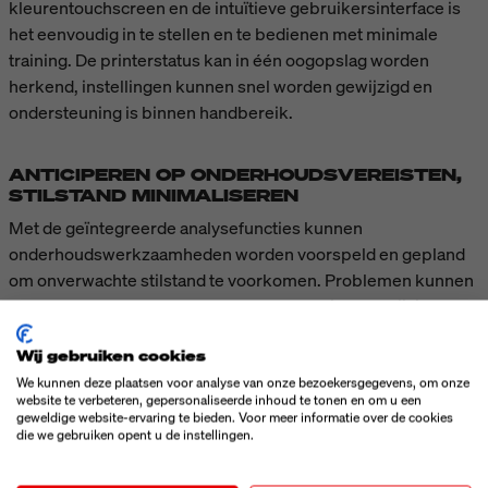
kleurentouchscreen en de intuïtieve gebruikersinterface is
het eenvoudig in te stellen en te bedienen met minimale
training. De printerstatus kan in één oogopslag worden
herkend, instellingen kunnen snel worden gewijzigd en
ondersteuning is binnen handbereik.
ANTICIPEREN OP ONDERHOUDSVEREISTEN,
STILSTAND MINIMALISEREN
Met de geïntegreerde analysefuncties kunnen
onderhoudswerkzaamheden worden voorspeld en gepland
om onverwachte stilstand te voorkomen. Problemen kunnen
op afstand worden opgelost en de modulaire aandrijving met
verlengde levensduur is snel en eenvoudig te vervangen
Wij gebruiken cookies
voor onderhoud - slechts drie schroeven - om storingen te
voorkomen.
We kunnen deze plaatsen voor analyse van onze bezoekersgegevens, om onze
website te verbeteren, gepersonaliseerde inhoud te tonen en om u een
geweldige website-ervaring te bieden. Voor meer informatie over de cookies
die we gebruiken opent u de instellingen.
TECHNISCHE GEGEVENS