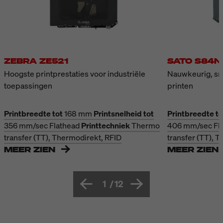
ZEBRA ZE521
SATO S84N
Hoogste printprestaties voor industriële
Nauwkeurig, sne
toepassingen
printen
Printbreedte tot
168 mm
Printsnelheid tot
Printbreedte to
356 mm/sec
Flathead
Printtechniek
Thermo
406 mm/sec
Fl
transfer (TT), Thermodirekt, RFID
transfer (TT), 
MEER ZIEN
MEER ZIEN
1
/
12