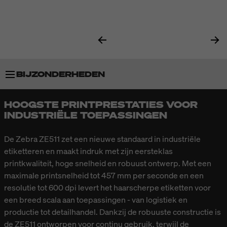
BIJZONDERHEDEN
HOOGSTE PRINTPRESTATIES VOOR
TECHNISCHE GEGEVENS
INDUSTRIËLE TOEPASSINGEN
De Zebra ZE511 zet een nieuwe standaard in industriële
etiketteren en maakt indruk met zijn eersteklas
printkwaliteit, hoge snelheid en robuust ontwerp. Met een
maximale printsnelheid tot 457 mm per seconde en een
resolutie tot 600 dpi levert het haarscherpe etiketten voor
een breed scala aan toepassingen - van logistiek en
productie tot detailhandel. Dankzij de robuuste constructie is
de ZE511 ontworpen voor continu gebruik, terwijl de