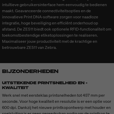
intuïtieve gebruikersinterface hem eenvoudig te bedienen
maakt. Geavanceerde connectiviteitsopties en de
innovatieve Print DNA-software zorgen voor naadloze
integratie, hoge beveiliging en efficiënt onderhoud op
afstand. De ZE511 biedt ook optionele RFID-functionaliteit om
toekomstbestendige etiketoplossingen te realiseren.
Maximaliseer jouw productiviteit met de krachtige en
betrouwbare ZE511 van Zebra.
BIJZONDERHEDEN
UITSTEKENDE PRINTSNELHEID EN -
KWALITEIT
Werk snel met eersteklas printsnelheden tot 457 mm per
seconde. Voor hoge kwaliteit en resolutie is er een optie voor
600 dpi. Dankzij het nieuwe printkopontwerp met houder en
snelsluiting is er geen gereedschap nodig om de printkop te