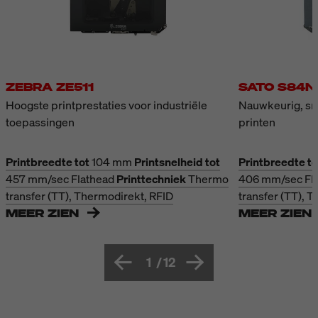
ZEBRA ZE511
SATO S84N
Hoogste printprestaties voor industriële
Nauwkeurig, sne
toepassingen
printen
Printbreedte tot
104 mm
Printsnelheid tot
Printbreedte to
457 mm/sec
Flathead
Printtechniek
Thermo
406 mm/sec
Fl
transfer (TT), Thermodirekt, RFID
transfer (TT), 
MEER ZIEN
MEER ZIEN
1
/
12