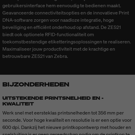
gebruikersinterface hem eenvoudig te bedienen maakt.
Geavanceerde connectiviteitsopties en de innovatieve Print
DNA-software zorgen voor naadloze integratie, hoge
beveiliging en efficiënt onderhoud op afstand. De ZE521
biedt ook optionele RFID-functionaliteit om
toekomstbestendige etiketteringsoplossingen te realiseren.
Maximaliseer jouw productiviteit met de krachtige en
betrouwbare ZE521 van Zebra.
BIJZONDERHEDEN
UITSTEKENDE PRINTSNELHEID EN -
KWALITEIT
Werk snel met eersteklas printsnelheden tot 356 mm per
seconde. Voor hoge kwaliteit en resolutie is er een optie voor
600 dpi. Dankzij het nieuwe printkopontwerp met houder en
snelsluiting is er geen gereedschap nodig om de printkop te