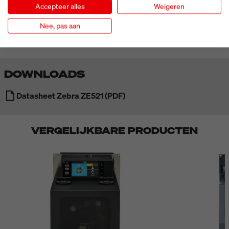
Accepteer alles
Weigeren
MEER ZIEN
Nee, pas aan
DOWNLOADS
Datasheet Zebra ZE521 (PDF)
VERGELIJKBARE PRODUCTEN