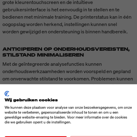
grote kleurentouchscreen en de intuïtieve
gebruikersinterface is het eenvoudig in te stellen en te
bedienen met minimale training. De printerstatus kan in één
oogopslag worden herkend, instellingen kunnen snel
worden gewijzigd en ondersteuning is binnen handbereik.
ANTICIPEREN OP ONDERHOUDSVEREISTEN,
STILSTAND MINIMALISEREN
Met de geïntegreerde analysefuncties kunnen
onderhoudswerkzaamheden worden voorspeld en gepland
om onverwachte stilstand te voorkomen. Problemen kunnen
op afstand worden opgelost en de modulaire aandrijving met
verlengde levensduur is snel en eenvoudig te vervangen
Wij gebruiken cookies
voor onderhoud - slechts drie schroeven - om storingen te
voorkomen.
We kunnen deze plaatsen voor analyse van onze bezoekersgegevens, om onze
website te verbeteren, gepersonaliseerde inhoud te tonen en om u een
geweldige website-ervaring te bieden. Voor meer informatie over de cookies
die we gebruiken opent u de instellingen.
TECHNISCHE GEGEVENS