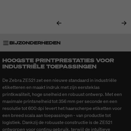
BIJZONDERHEDEN
HOOGSTE PRINTPRESTATIES VOOR
TECHNISCHE GEGEVENS
INDUSTRIËLE TOEPASSINGEN
De Zebra ZE521 zet een nieuwe standaard in industriële
etiketteren en maakt indruk met zijn eersteklas
printkwaliteit, hoge snelheid en robuust ontwerp. Met een
maximale printsnelheid tot 356 mm per seconde en een
resolutie tot 600 dpi levert het haarscherpe etiketten voor
een breed scala aan toepassingen - van productie tot
logistiek. Dankzij de robuuste constructie is de ZE521
ontworpen voor continu gebruik, terwijl de intuïtieve