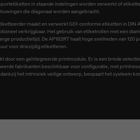
portetiketten in staande indelingen worden verwerkt of etikette
chuwingen die diagonaal worden aangebracht.
tiketteerder maakt en verwerkt GS1-conforme etiketten in DIN A
ptioneel verkrijgbaar. Het gebruik van etiketrollen met een dia
 lange productietijd. De AP182RT haalt hoge snelheden van 120 pa
uur voor driezijdig etiketteren.
kt door een geïntegreerde printmodule. Er is een brede select
rde fabrikanten beschikbaar voor configuratie, met printresol
 dankzij het intrinsiek veilige ontwerp, bespaart het systeem ko