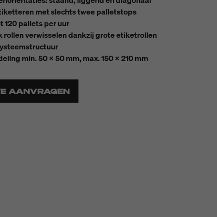
tenoriëntaties: staand, liggend en diagonaal
etiketteren met slechts twee palletstops
t 120 pallets per uur
 rollen verwisselen dankzij grote etiketrollen
systeemstructuur
deling min. 50 x 50 mm, max. 150 x 210 mm
TE AANVRAGEN