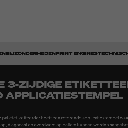
EN
BIJZONDERHEDEN
PRINT ENGINES
TECHNISC
 3-ZIJDIGE ETIKETTE
 APPLICATIESTEMPEL
 palletetiketteerder heeft een roterende applicatiestempel waa
top, diagonaal en overdwars op pallets kunnen worden aangebrac