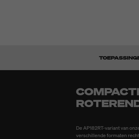
TOEPASSING
COMPACTE
ROTEREND
De AP182RT-variant van onze
verschillende formaten rech