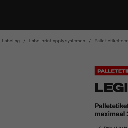
Labeling
/
Label print-apply systemen
/
Pallet-etikettee
PALLETET
LEG
Palletetik
maximaal 3 