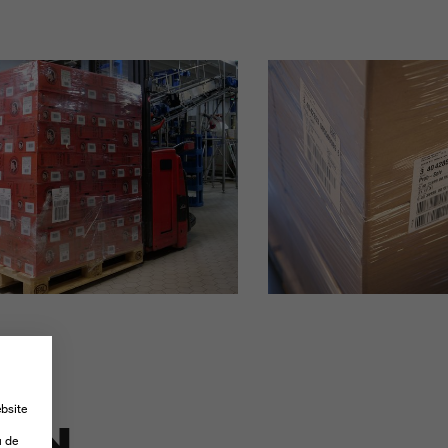
N
bsite
DEN
-
u de