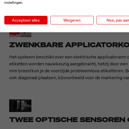
instellingen.
Accepteer alles
Weigeren
Nee, pas aa
ZWENKBARE APPLICATORK
Het systeem beschikt over een elektrische applicatorarm d
etiketten worden nauwkeurig aangebracht, hetzij door een lu
mm breed kun je de voorzijde probleemloos etiketteren. Bov
ook diagonaal plaatsen, bijvoorbeeld voor de markering van
TWEE OPTISCHE SENSOREN 