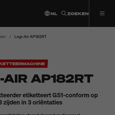
NL
ZOEKEN
rder
/
Legi-Air AP182RT
IKETTEERMACHINE
I-AIR AP182RT
etteerder etiketteert GS1-conform op
zijden in 3 oriëntaties