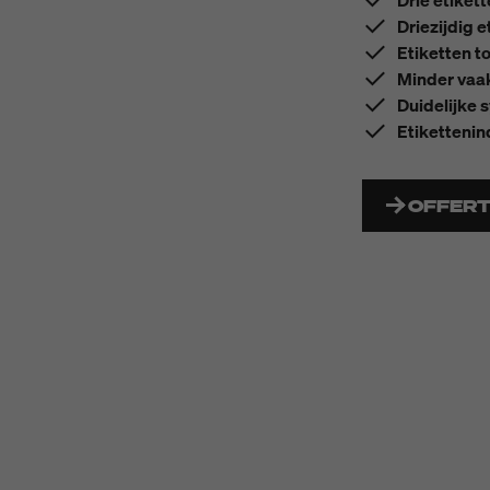
Drie etiket
Driezijdig 
Etiketten to
Minder vaak
Duidelijke 
Etikettenin
OFFER