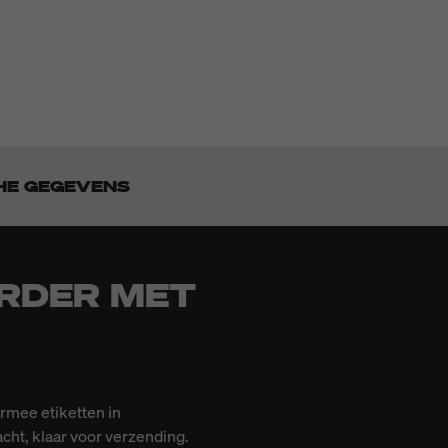
HE GEGEVENS
ERDER MET
rmee etiketten in
ht, klaar voor verzending.