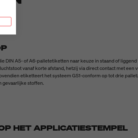
n
OP
ie DIN A5- of A6-palletetiketten naar keuze in staand of liggen
chtstoot vanaf korte afstand, hetzij via direct contact met een 
endien etiketteert het systeem GS1-conform op tot drie palletzi
 gevaarlijke stoffen.
OP HET APPLICATIESTEMPEL