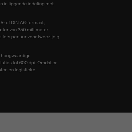
n in liggende indeling met
5- of DIN A6-formaat;
meter van 350 millimeter
llets per uur voor tweezijdig
ie hoogwaardige
uties tot 600 dpi. Omdat er
sten en logistieke