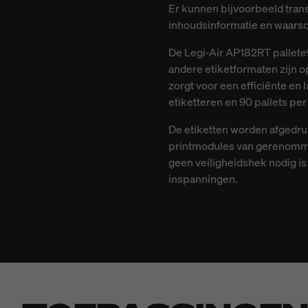
Er kunnen bijvoorbeeld trans
inhoudsinformatie en waars
De Legi-Air AP182RT pallete
andere etiketformaten zijn o
zorgt voor een efficiënte en
etiketteren en 90 pallets per 
De etiketten worden afgedru
printmodules van gerenommee
geen veiligheidshek nodig is
inspanningen.