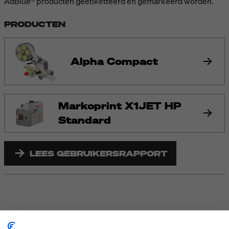
AdBlue® producten geëtiketteerd en gemarkeerd worden.
PRODUCTEN
Alpha Compact
Markoprint X1JET HP
Standard
LEES GEBRUIKERSRAPPORT