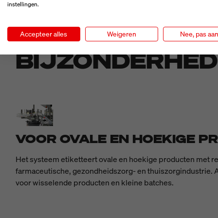
instellingen.
Accepteer alles
Weigeren
Nee, pas aa
BIJZONDERHE
VOOR OVALE EN HOEKIGE PR
Het systeem etiketteert ovale en hoekige producten met rec
farmaceutische, gezondheidszorg- en thuiszorgindustrie.
voor wisselende producten en kleine batches.