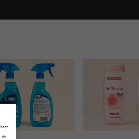
N
bsite
-
u de