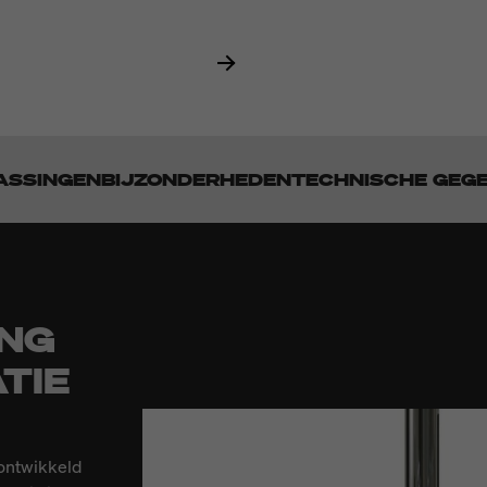
ASSINGEN
BIJZONDERHEDEN
TECHNISCHE GEG
ING
TIE
 ontwikkeld