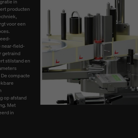
ratie in
eert producten
echniek,
rgt voor een
oces.
peed-
 near-field-
r getraind
t stilstand en
rameters
. De compacte
ekbare
n
g op afstand
ng. Met
eerd in