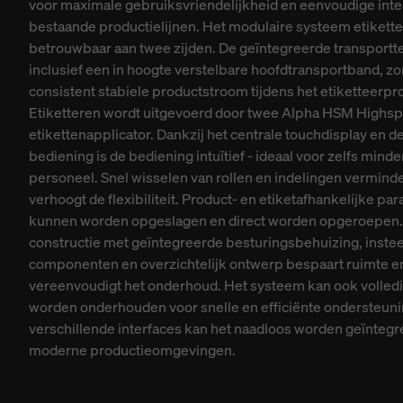
voor maximale gebruiksvriendelijkheid en eenvoudige integ
bestaande productielijnen. Het modulaire systeem etikett
betrouwbaar aan twee zijden. De geïntegreerde transportt
inclusief een in hoogte verstelbare hoofdtransportband, zo
consistent stabiele productstroom tijdens het etiketteerpr
Etiketteren wordt uitgevoerd door twee Alpha HSM Highs
etikettenapplicator. Dankzij het centrale touchdisplay en de
bediening is de bediening intuïtief - ideaal voor zelfs minde
personeel. Snel wisselen van rollen en indelingen verminder
verhoogt de flexibiliteit. Product- en etiketafhankelijke pa
kunnen worden opgeslagen en direct worden opgeroepen
constructie met geïntegreerde besturingsbehuizing, inste
componenten en overzichtelijk ontwerp bespaart ruimte e
vereenvoudigt het onderhoud. Het systeem kan ook volledi
worden onderhouden voor snelle en efficiënte ondersteuni
verschillende interfaces kan het naadloos worden geïntegr
moderne productieomgevingen.