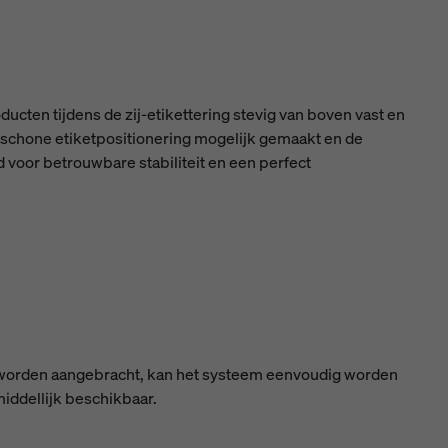
cten tijdens de zij-etikettering stevig van boven vast en
 schone etiketpositionering mogelijk gemaakt en de
d voor betrouwbare stabiliteit en een perfect
 worden aangebracht, kan het systeem eenvoudig worden
iddellijk beschikbaar.