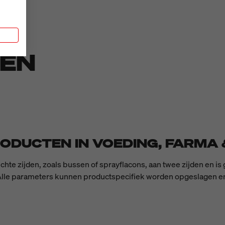
n
DEN
ODUCTEN IN VOEDING, FARMA 
hte zijden, zoals bussen of sprayflacons, aan twee zijden en i
 Alle parameters kunnen productspecifiek worden opgeslagen 