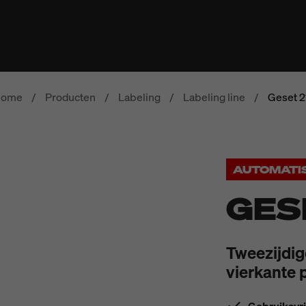
ome
/
Producten
/
Labeling
/
Labeling line
/
Geset 2
AUTOMATI
GES
Tweezijdige
vierkante 