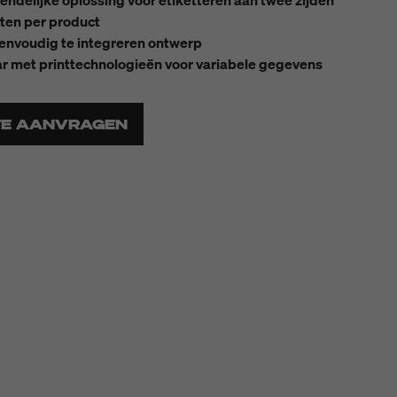
endelijke oplossing voor etiketteren aan twee zijden
ten per product
envoudig te integreren ontwerp
r met printtechnologieën voor variabele gegevens
TE AANVRAGEN