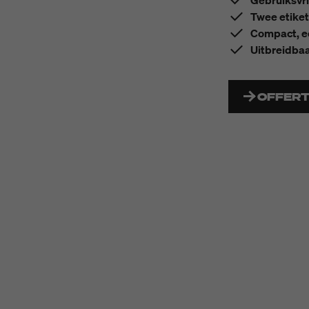
Gebruiksvri
Twee etiket
Compact, e
Uitbreidbaa
OFFER