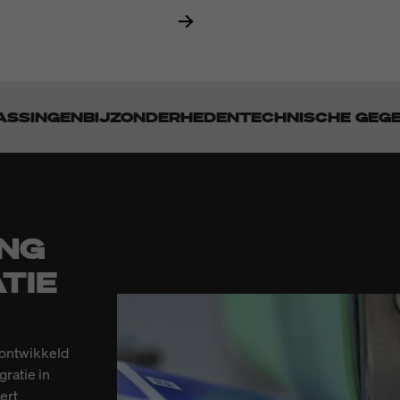
ASSINGEN
BIJZONDERHEDEN
TECHNISCHE GEG
ING
TIE
 ontwikkeld
ratie in
ert