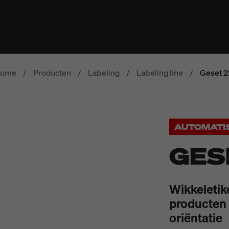
ome
/
Producten
/
Labeling
/
Labeling line
/
Geset 2
AUTOMATI
GES
Wikkeletike
producten 
oriëntatie