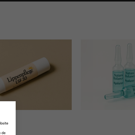
N
bsite
-
u de