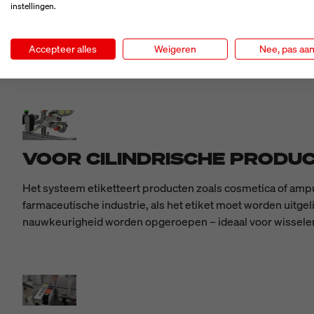
instellingen.
BIJZONDERHE
Accepteer alles
Weigeren
Nee, pas aa
VOOR CILINDRISCHE PRODUC
Het systeem etiketteert producten zoals cosmetica of ampu
farmaceutische industrie, als het etiket moet worden uitg
nauwkeurigheid worden opgeroepen – ideaal voor wisselen