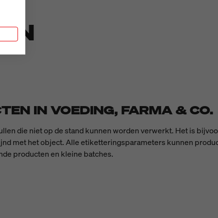
DEN
n
TEN IN VOEDING, FARMA & CO.
llen die niet op de stand kunnen worden verwerkt. Het is bijv
elijnd met het object. Alle etiketteringsparameters kunnen pro
de producten en kleine batches.