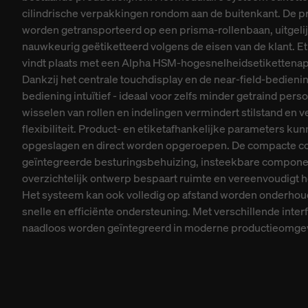
cilindrische verpakkingen rondom aan de buitenkant. De 
worden getransporteerd op een prisma-rollenbaan, uitgeli
nauwkeurig geëtiketteerd volgens de eisen van de klant. Et
vindt plaats met een Alpha HSM-hogesnelheidsetikettenapp
Dankzij het centrale touchdisplay en de near-field-bedienin
bediening intuïtief - ideaal voor zelfs minder getraind pers
wisselen van rollen en indelingen vermindert stilstand en 
flexibiliteit. Product- en etiketafhankelijke parameters k
opgeslagen en direct worden opgeroepen. De compacte co
geïntegreerde besturingsbehuizing, insteekbare compon
overzichtelijk ontwerp bespaart ruimte en vereenvoudigt 
Het systeem kan ook volledig op afstand worden onderhou
snelle en efficiënte ondersteuning. Met verschillende inter
naadloos worden geïntegreerd in moderne productieomge