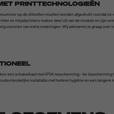
 MET PRINTTECHNOLOGIEËN
chnummer op de etiketten moeten worden afgedrukt voordat ze
nter en inkjetprinters maken deel uit van de module en zijn on
rig voorzien van extra coderingen. Wij adviseren je graag over h
TIONEEL
or een schakelkast met IP54-bescherming - ter bescherming te
udsvriendelijke installatie met betere hygiëne en een langere 