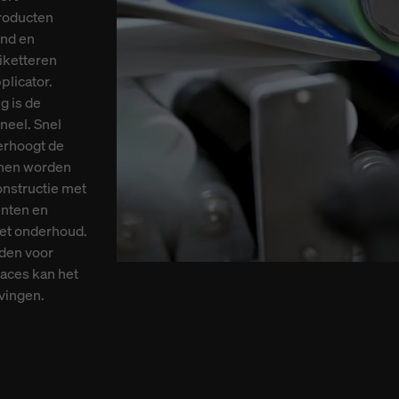
producten
jnd en
iketteren
licator.
g is de
oneel. Snel
verhoogt de
unnen worden
nstructie met
enten en
het onderhoud.
den voor
faces kan het
vingen.