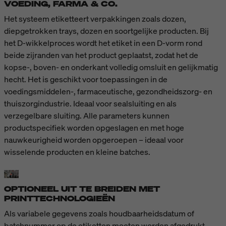
VOEDING, FARMA & CO.
Het systeem etiketteert verpakkingen zoals dozen,
diepgetrokken trays, dozen en soortgelijke producten. Bij
het D-wikkelproces wordt het etiket in een D-vorm rond
beide zijranden van het product geplaatst, zodat het de
kopse-, boven- en onderkant volledig omsluit en gelijkmatig
hecht. Het is geschikt voor toepassingen in de
voedingsmiddelen-, farmaceutische, gezondheidszorg- en
thuiszorgindustrie. Ideaal voor sealsluiting en als
verzegelbare sluiting. Alle parameters kunnen
productspecifiek worden opgeslagen en met hoge
nauwkeurigheid worden opgeroepen – ideaal voor
wisselende producten en kleine batches.
OPTIONEEL UIT TE BREIDEN MET
PRINTTECHNOLOGIEËN
Als variabele gegevens zoals houdbaarheidsdatum of
batchnummer op de etiketten moeten worden afgedrukt