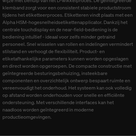
wijze met behulp van het D-wikkelproces. De geïntegreerde
klemband zorgt voor een consistent stabiele productstroom
tijdens het etiketteerproces. Etiketteren vindt plaats met een
Alpha HSM-hogesnelheidsetikettenapplicator. Dankzij het
centrale touchdisplay en de near-field-bediening is de
bediening intuïtief - ideaal voor zelfs minder getraind
personeel. Snel wisselen van rollen en indelingen vermindert
stilstand en verhoogt de flexibiliteit. Product- en
etiketafhankelijke parameters kunnen worden opgeslagen
en direct worden opgeroepen. De compacte constructie met
geïntegreerde besturingsbehuizing, insteekbare
componenten en overzichtelijk ontwerp bespaart ruimte en
vereenvoudigt het onderhoud. Het systeem kan ook volledig
op afstand worden onderhouden voor snelle en efficiënte
ondersteuning. Met verschillende interfaces kan het
naadloos worden geïntegreerd in moderne
productieomgevingen.