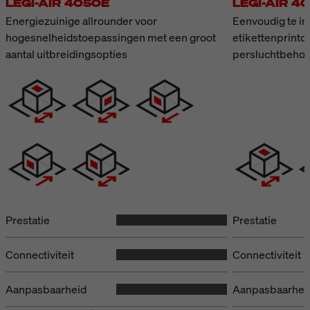
LEGI-AIR 4050E
LEGI-AIR 4
Energiezuinige allrounder voor
Eenvoudig te in
hogesnelheidstoepassingen met een groot
etikettenprint
aantal uitbreidingsopties
persluchtbehoe
Prestatie
Prestatie
Connectiviteit
Connectiviteit
Aanpasbaarheid
Aanpasbaarhei