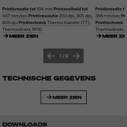
Printbreedte tot
104 mm
Printsnelheid tot
Printbreedte to
457 mm/sec
Printtresolutie
203 dpi, 305 dpi,
356 mm/sec
Pri
609 dpi
Printtechniek
Thermo transfer (TT),
Printtechniek
T
Thermodirekt, RFID
Thermodirekt, 
MEER ZIEN
MEER ZI
1
/
9
TECHNISCHE GEGEVENS
MEER ZIEN
DOWNLOADS