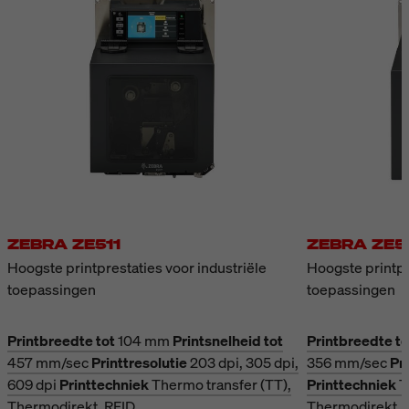
ZEBRA ZE511
ZEBRA ZE5
Hoogste printprestaties voor industriële
Hoogste printpr
toepassingen
toepassingen
Printbreedte tot
104 mm
Printsnelheid tot
Printbreedte to
457 mm/sec
Printtresolutie
203 dpi, 305 dpi,
356 mm/sec
Pri
609 dpi
Printtechniek
Thermo transfer (TT),
Printtechniek
T
Thermodirekt, RFID
Thermodirekt, 