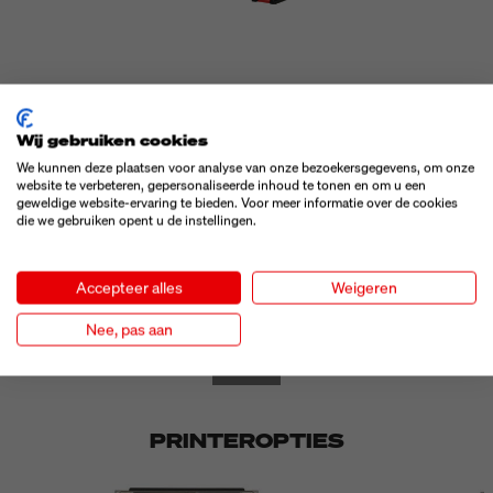
RR APPLICATOR
Wij gebruiken cookies
Roterende applicator met twee rotatieassen
We kunnen deze plaatsen voor analyse van onze bezoekersgegevens, om onze
voor dubbelzijdig etiketteren
website te verbeteren, gepersonaliseerde inhoud te tonen en om u een
geweldige website-ervaring te bieden. Voor meer informatie over de cookies
Functie
Tamp-Blow
Aandrijfconcept
die we gebruiken opent u de instellingen.
applicator
Stappenmotor
Rotatiearmlengte
195 mm
MEER ZIEN
Accepteer alles
Weigeren
Nee, pas aan
1
/
1
PRINTEROPTIES