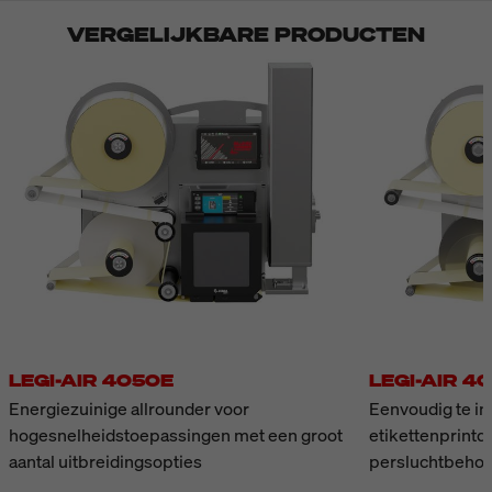
VERGELIJKBARE PRODUCTEN
LEGI-AIR 4050E
LEGI-AIR 4
Energiezuinige allrounder voor
Eenvoudig te in
hogesnelheidstoepassingen met een groot
etikettenprint
aantal uitbreidingsopties
persluchtbehoe