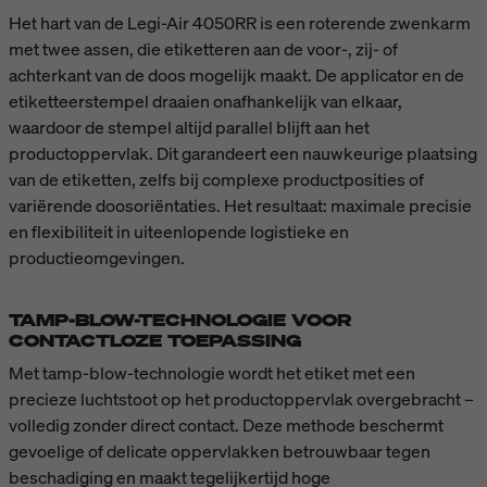
Het hart van de Legi-Air 4050RR is een roterende zwenkarm
met twee assen, die etiketteren aan de voor-, zij- of
achterkant van de doos mogelijk maakt. De applicator en de
etiketteerstempel draaien onafhankelijk van elkaar,
waardoor de stempel altijd parallel blijft aan het
productoppervlak. Dit garandeert een nauwkeurige plaatsing
van de etiketten, zelfs bij complexe productposities of
variërende doosoriëntaties. Het resultaat: maximale precisie
en flexibiliteit in uiteenlopende logistieke en
productieomgevingen.
TAMP-BLOW-TECHNOLOGIE VOOR
CONTACTLOZE TOEPASSING
Met tamp-blow-technologie wordt het etiket met een
precieze luchtstoot op het productoppervlak overgebracht –
volledig zonder direct contact. Deze methode beschermt
gevoelige of delicate oppervlakken betrouwbaar tegen
beschadiging en maakt tegelijkertijd hoge